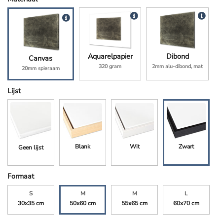
Aquarelpapier
Dibond
Canvas
320 gram
2mm alu-dibond, mat
20mm spieraam
Lijst
Blank
Wit
Zwart
Geen lijst
Formaat
S
M
M
L
30x35 cm
50x60 cm
55x65 cm
60x70 cm