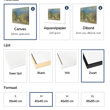
Aquarelpapier
Dibond
Canvas
320 gram
2mm alu-dibond, mat
20mm spieraam
Lijst
Blank
Wit
Zwart
Geen lijst
Formaat
S
M
M
XL
35x40 cm
40x45 cm
45x50 cm
85x95 cm