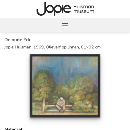
Ga
naar
inhoud
De oude Yde
Jopie Huisman, 1969, Olieverf op linnen, 81×92 cm
Materiaal