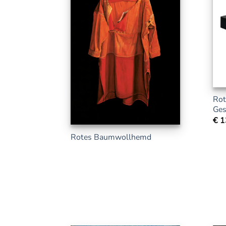
Rot
Ges
€
1
Rotes Baumwollhemd