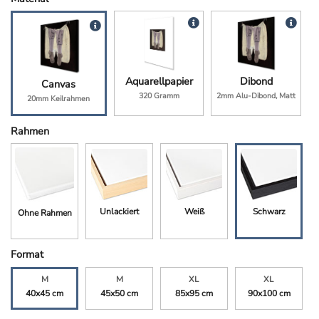
Aquarellpapier
Dibond
Canvas
320 Gramm
2mm Alu-Dibond, Matt
20mm Keilrahmen
Rahmen
Unlackiert
Weiß
Schwarz
Ohne Rahmen
Format
M
M
XL
XL
40x45 cm
45x50 cm
85x95 cm
90x100 cm