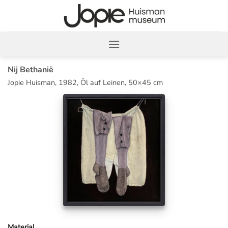
Zum
Inhalt
springen
Nij Bethanië
Jopie Huisman, 1982, Öl auf Leinen, 50×45 cm
Material