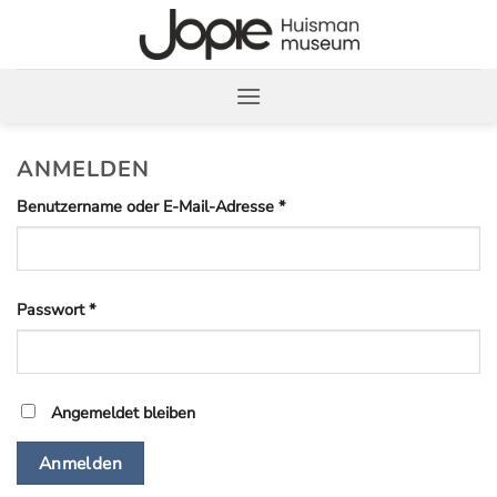
Zum
Inhalt
springen
ANMELDEN
Erforderlich
Benutzername oder E-Mail-Adresse
*
Erforderlich
Passwort
*
Angemeldet bleiben
Anmelden