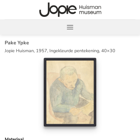
Ga
naar
inhoud
Pake Ypke
Jopie Huisman, 1957, Ingekleurde pentekening, 40×30
Materiaal