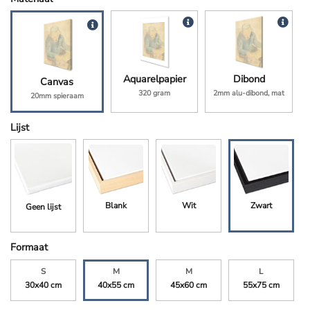
Aquarelpapier
Dibond
Canvas
320 gram
2mm alu-dibond, mat
20mm spieraam
Lijst
Blank
Wit
Zwart
Geen lijst
Formaat
S
M
M
L
30x40 cm
40x55 cm
45x60 cm
55x75 cm