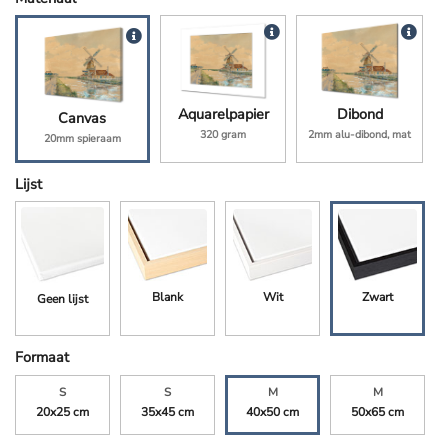
Aquarelpapier
Dibond
Canvas
320 gram
2mm alu-dibond, mat
20mm spieraam
Lijst
Blank
Wit
Zwart
Geen lijst
Formaat
S
S
M
M
20x25 cm
35x45 cm
40x50 cm
50x65 cm