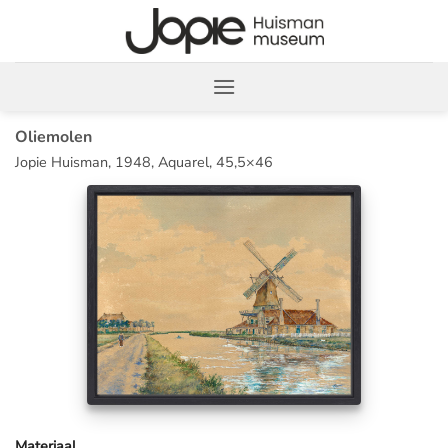
Ga
naar
inhoud
Oliemolen
Jopie Huisman, 1948, Aquarel, 45,5×46
Materiaal