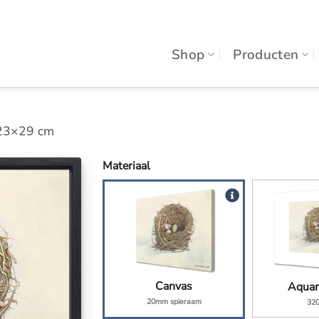
Shop
Producten
, 23×29 cm
Materiaal
Canvas
Aquar
20mm spieraam
32