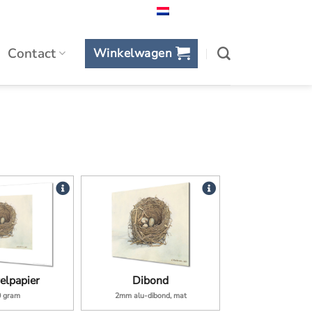
Nederlands
Contact
Winkelwagen
elpapier
Dibond
0 gram
2mm alu-dibond, mat