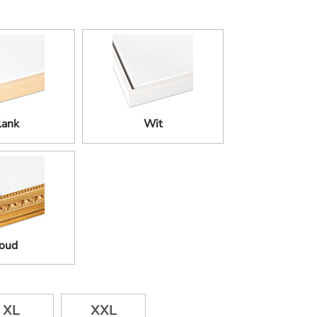
lank
Wit
oud
XL
XXL