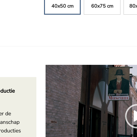
40x50 cm
60x75 cm
80
Videospeler
ductie
er de
manschap
roducties