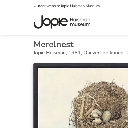
Ga
← naar website Jopie Huisman Museum
naar
inhoud
Merelnest
Jopie Huisman, 1981, Olieverf op linnen