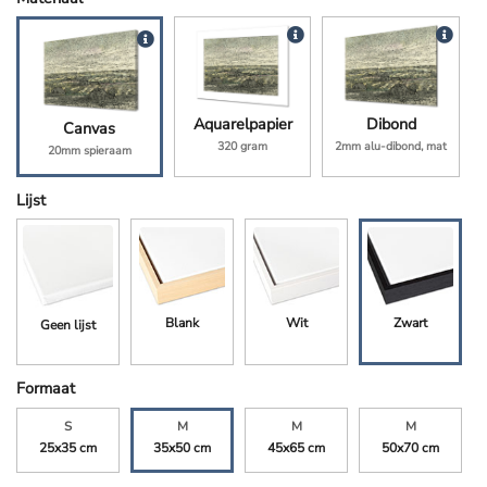
Aquarelpapier
Dibond
Canvas
320 gram
2mm alu-dibond, mat
20mm spieraam
Lijst
Blank
Wit
Zwart
Geen lijst
Formaat
S
M
M
M
25x35 cm
35x50 cm
45x65 cm
50x70 cm