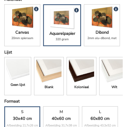
Canvas
Dibond
Aquarelpapier
20mm spieraam
2mm alu-dibond, mat
320 gram
Lijst
Geen lijst
Blank
Koloniaal
Wit
Formaat
S
M
L
30x40 cm
40x60 cm
60x80 cm
Afbeelding 21.7x26 cm
Afbeelding 31.7x38 cm
Afbeelding 43.3x52 cm