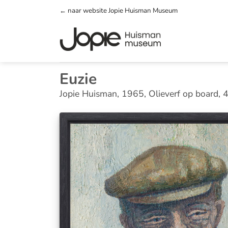
Ga
← naar website Jopie Huisman Museum
naar
inhoud
Euzie
Jopie Huisman, 1965, Olieverf op board,