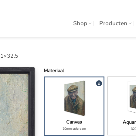
Shop
Producten
 41×32,5
Materiaal
Canvas
Aquar
20mm spieraam
32