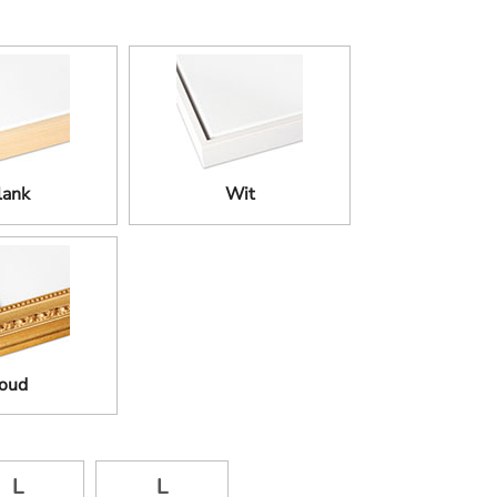
lank
Wit
oud
L
L