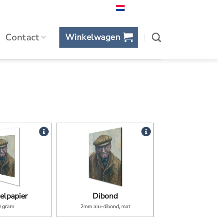
Nederlands
Contact
Winkelwagen
elpapier
Dibond
0 gram
2mm alu-dibond, mat