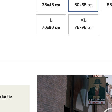
35x45 cm
50x65 cm
55
L
XL
70x90 cm
75x95 cm
Videospeler
ductie