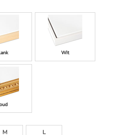
lank
Wit
oud
M
L