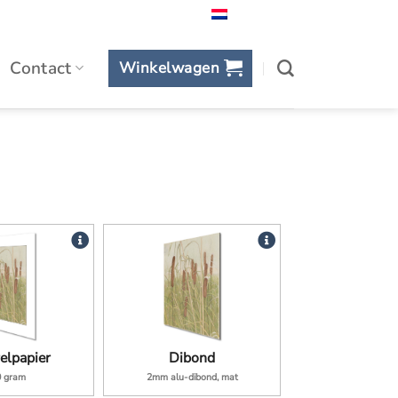
Nederlands
Contact
Winkelwagen
elpapier
Dibond
0 gram
2mm alu-dibond, mat