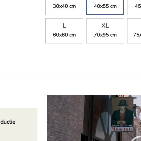
30x40 cm
40x55 cm
45
L
XL
60x80 cm
70x95 cm
75
Videospeler
ductie