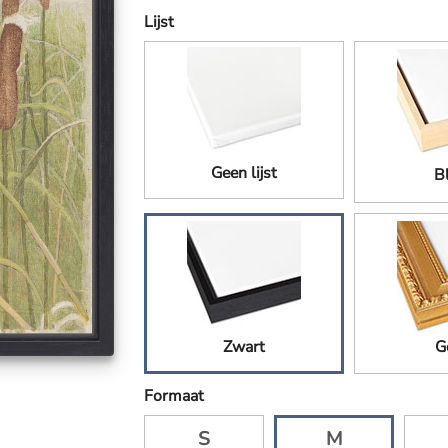
Lijst
Geen lijst
B
Zwart
G
Formaat
S
M