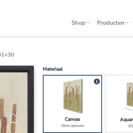
Shop
Producten
 41×30
Materiaal
Canvas
Aquar
20mm spieraam
32