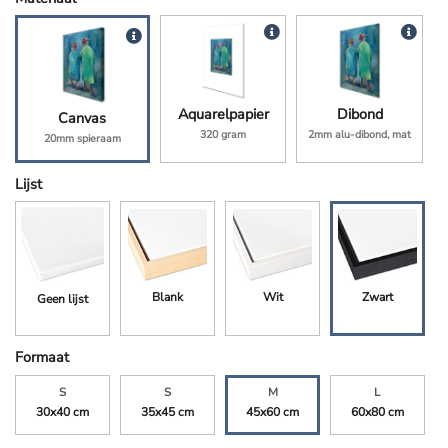
Aquarelpapier
Dibond
Canvas
320 gram
2mm alu-dibond, mat
20mm spieraam
Lijst
Blank
Wit
Zwart
Geen lijst
Formaat
S
S
M
L
30x40 cm
35x45 cm
45x60 cm
60x80 cm