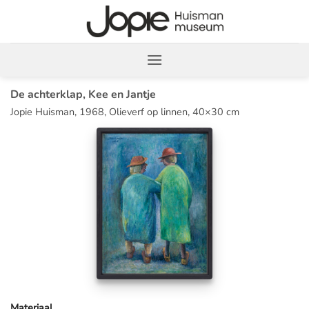
Ga
naar
inhoud
De achterklap, Kee en Jantje
Jopie Huisman, 1968, Olieverf op linnen, 40×30 cm
Materiaal