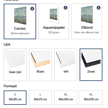
Aquarelpapier
Dibond
Canvas
320 gram
2mm alu-dibond, mat
20mm spieraam
Lijst
Blank
Wit
Zwart
Geen lijst
Formaat
S
L
XL
XL
30x35 cm
60x70 cm
85x100 cm
90x105 cm