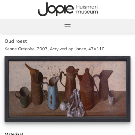
Ga
naar
inhoud
Oud roest
Kenne Grégoire, 2007, Acrylverf op linnen, 47×110
Materiaal