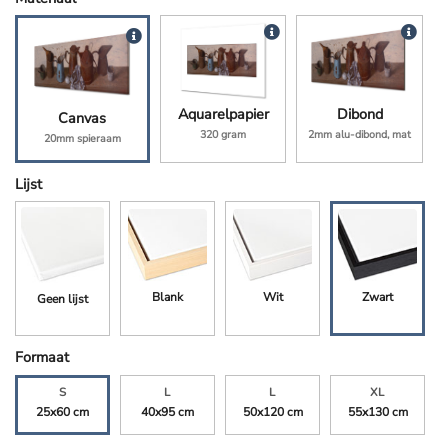
Aquarelpapier
Dibond
Canvas
320 gram
2mm alu-dibond, mat
20mm spieraam
Lijst
Blank
Wit
Zwart
Geen lijst
Formaat
S
L
L
XL
25x60 cm
40x95 cm
50x120 cm
55x130 cm