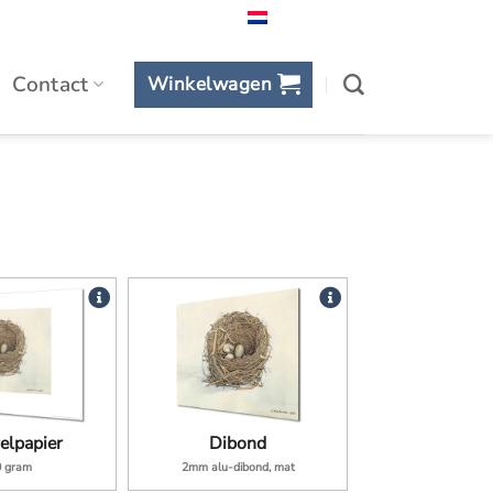
Nederlands
Contact
Winkelwagen
elpapier
Dibond
0 gram
2mm alu-dibond, mat