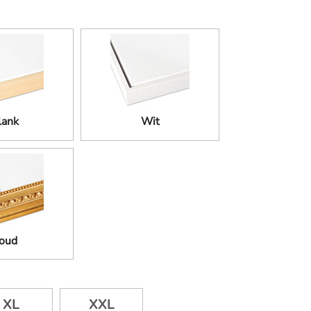
lank
Wit
oud
XL
XXL