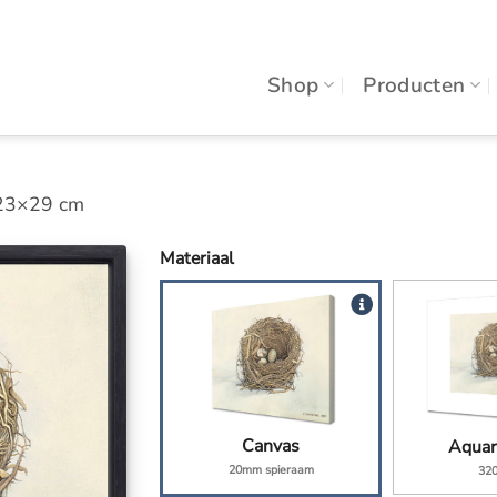
Shop
Producten
, 23×29 cm
Materiaal
Canvas
Aquar
20mm spieraam
32