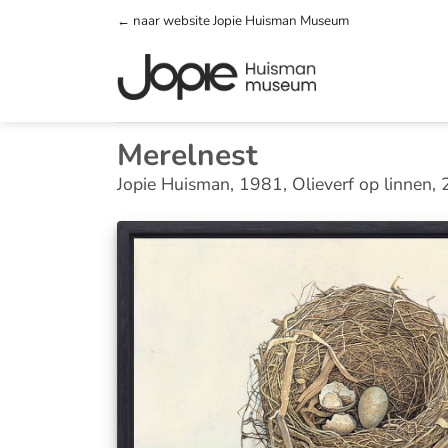
Ga
← naar website Jopie Huisman Museum
naar
inhoud
Merelnest
Jopie Huisman, 1981, Olieverf op linnen