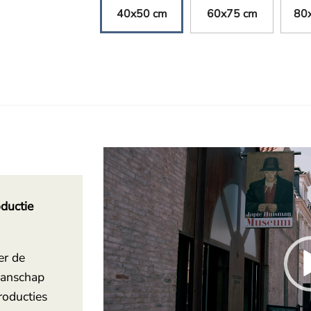
40x50 cm
60x75 cm
80
Videospeler
ductie
er de
manschap
roducties