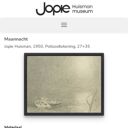
Ga
naar
inhoud
Maannacht
Jopie Huisman, 1950, Potloodtekening, 27×35
Materiaal