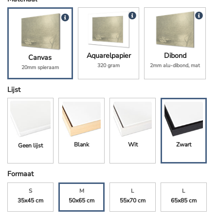
Aquarelpapier
Dibond
Canvas
320 gram
2mm alu-dibond, mat
20mm spieraam
Lijst
Blank
Wit
Zwart
Geen lijst
Formaat
S
M
L
L
35x45 cm
50x65 cm
55x70 cm
65x85 cm