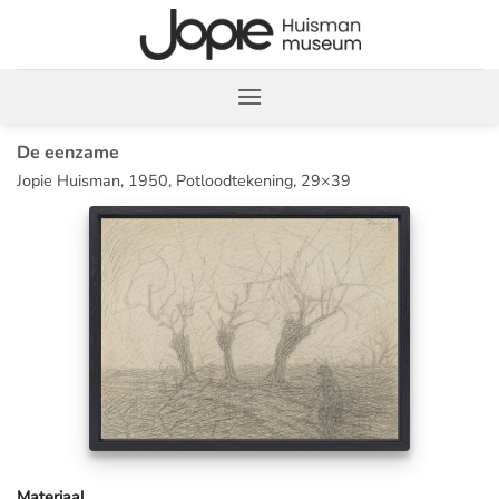
Ga
naar
inhoud
De eenzame
Jopie Huisman, 1950, Potloodtekening, 29×39
Materiaal