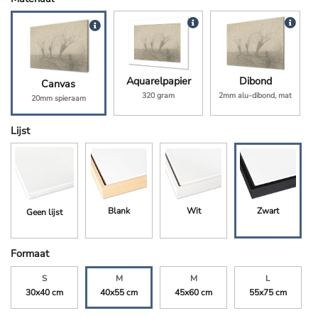
Aquarelpapier
Dibond
Canvas
320 gram
2mm alu-dibond, mat
20mm spieraam
Lijst
Blank
Wit
Zwart
Geen lijst
Formaat
S
M
M
L
30x40 cm
40x55 cm
45x60 cm
55x75 cm