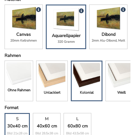
Canvas
Dibond
Aquarellpapier
20mm Keilrahmen
2mm Alu-Dibond, Matt
320 Gramm
Rahmen
Ohne Rahmen
Unlackiert
Kolonial
Weiß
Format
S
M
L
30x40 cm
40x60 cm
60x80 cm
Bild 21x28 cm
Bild 28.5x38 cm
Bild 43.5x58 cm