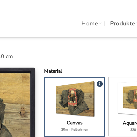
Home
Produkte
n
40 cm
Material
Canvas
Aquare
20mm Keilrahmen
320