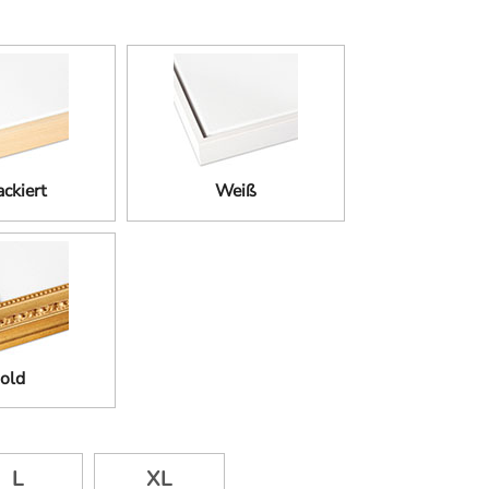
ckiert
Weiß
old
L
XL