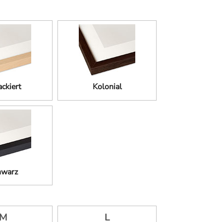
ckiert
Kolonial
hwarz
M
L