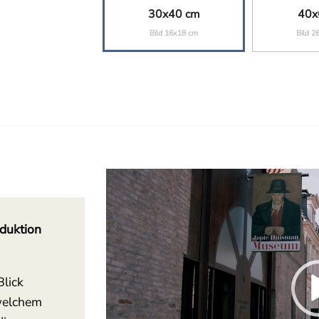
30x40 cm
40x
Bild 16x18 cm
Bild 2
Video-
Player
duktion
Blick
 welchem