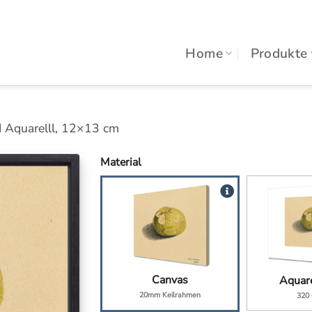
Home
Produkte
d Aquarelll, 12×13 cm
Material
Canvas
Aquare
20mm Keilrahmen
320