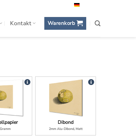
Deutsch
Kontakt
Warenkorb
llpapier
Dibond
 Gramm
2mm Alu-Dibond, Matt