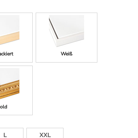
ckiert
Weiß
old
L
XXL