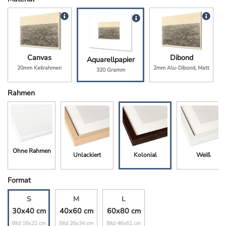
Canvas
Dibond
Aquarellpapier
20mm Keilrahmen
2mm Alu-Dibond, Matt
320 Gramm
Rahmen
Ohne Rahmen
Unlackiert
Kolonial
Weiß
Format
S
M
L
30x40 cm
40x60 cm
60x80 cm
Bild 16x21 cm
Bild 26x34 cm
Bild 46x61 cm